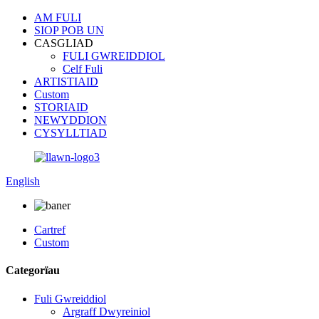
AM FULI
SIOP POB UN
CASGLIAD
FULI GWREIDDIOL
Celf Fuli
ARTISTIAID
Custom
STORIAID
NEWYDDION
CYSYLLTIAD
English
Cartref
Custom
Categorïau
Fuli Gwreiddiol
Argraff Dwyreiniol