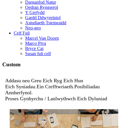
Darganfod Natur
Oedran Ryngserol
Y Grefydd
Gardd Ddwyreiniol
Astudiaeth Tsieineaidd
Neo-geo
Celf Fuli
Marcel Van Doorn
Marco Piva
Bryce Cai
Susan fuli celf
Custom
Addasu neu Greu Eich Ryg Eich Hun
Eich Syniadau.Ein Crefftwriaeth.Posibiliadau
Annherfynol.
Proses Gynhyrchu / Lanlwythwch Eich Dyluniad