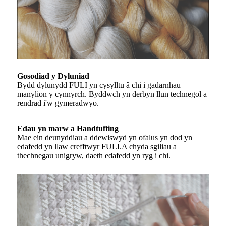
Gosodiad y Dyluniad
Bydd dylunydd FULI yn cysylltu â chi i gadarnhau
manylion y cynnyrch. Byddwch yn derbyn llun technegol a
rendrad i'w gymeradwyo.
Edau yn marw a Handtufting
Mae ein deunyddiau a ddewiswyd yn ofalus yn dod yn
edafedd yn llaw crefftwyr FULI.A chyda sgiliau a
thechnegau unigryw, daeth edafedd yn ryg i chi.