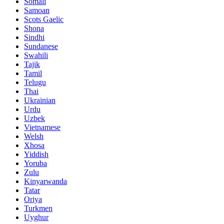
Somali
Samoan
Scots Gaelic
Shona
Sindhi
Sundanese
Swahili
Tajik
Tamil
Telugu
Thai
Ukrainian
Urdu
Uzbek
Vietnamese
Welsh
Xhosa
Yiddish
Yoruba
Zulu
Kinyarwanda
Tatar
Oriya
Turkmen
Uyghur